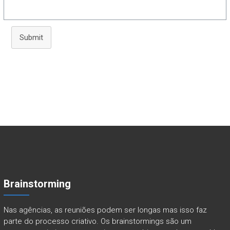
Submit
Brainstorming
Nas agências, as reuniões podem ser longas mas isso faz
parte do processo criativo. Os brainstormings são um