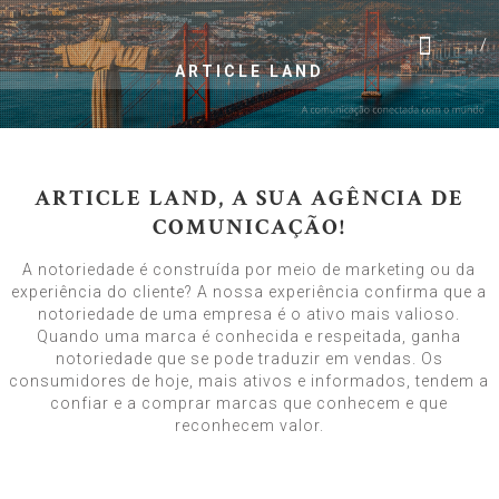
Skip
A
to
content
R
ARTICLE LAND
T
I
C
ARTICLE LAND, A SUA AGÊNCIA DE
L
COMUNICAÇÃO!
E
L
A notoriedade é construída por meio de marketing ou da
experiência do cliente? A nossa experiência confirma que a
A
notoriedade de uma empresa é o ativo mais valioso.
N
Quando uma marca é conhecida e respeitada, ganha
D
notoriedade que se pode traduzir em vendas. Os
consumidores de hoje, mais ativos e informados, tendem a
,
confiar e a comprar marcas que conhecem e que
L
reconhecem valor.
D
A