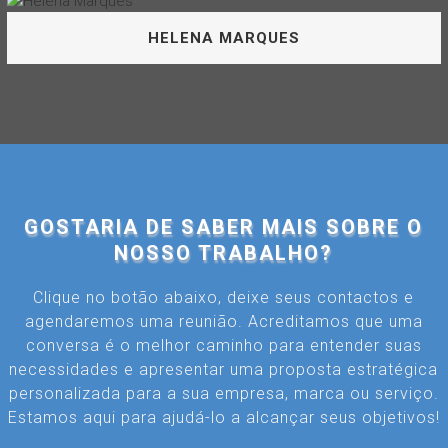
HELENA MARQUES
Manager
Queria e estudou para ser jornalista mas a vida trocou-lhe
as voltas e entrou no mundo da assessoria de imprensa
e comunicação. E por lá anda há vários anos!
GOSTARIA DE SABER MAIS SOBRE O
NOSSO TRABALHO?
Clique no botão abaixo, deixe seus contactos e
HELENA MARQUES
agendaremos uma reunião. Acreditamos que uma
conversa é o melhor caminho para entender suas
necessidades e apresentar uma proposta estratégica
personalizada para a sua empresa, marca ou serviço.
Estamos aqui para ajudá-lo a alcançar seus objetivos!