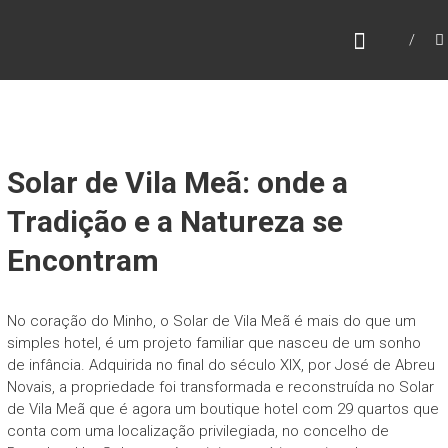
Skip
A
to
content
R
T
I
C
Solar de Vila Meã: onde a
L
E
Tradição e a Natureza se
L
Encontram
A
N
D
No coração do Minho, o Solar de Vila Meã é mais do que um
simples hotel, é um projeto familiar que nasceu de um sonho
,
de infância. Adquirida no final do século XIX, por José de Abreu
L
Novais, a propriedade foi transformada e reconstruída no Solar
D
de Vila Meã que é agora um boutique hotel com 29 quartos que
conta com uma localização privilegiada, no concelho de
A