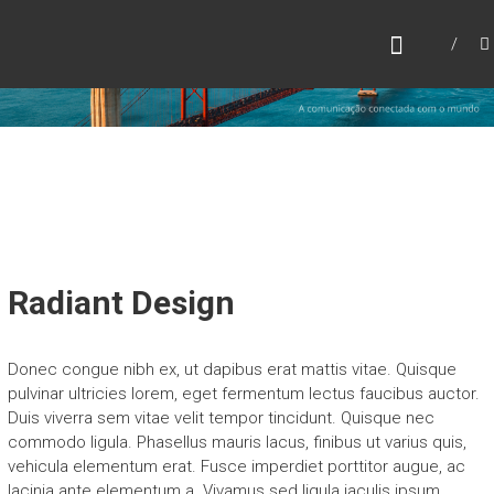
Skip
A
to
content
R
T
I
C
L
E
L
A
Radiant Design
N
D
Donec congue nibh ex, ut dapibus erat mattis vitae. Quisque
,
pulvinar ultricies lorem, eget fermentum lectus faucibus auctor.
Duis viverra sem vitae velit tempor tincidunt. Quisque nec
L
commodo ligula. Phasellus mauris lacus, finibus ut varius quis,
D
vehicula elementum erat. Fusce imperdiet porttitor augue, ac
A
lacinia ante elementum a. Vivamus sed ligula iaculis ipsum