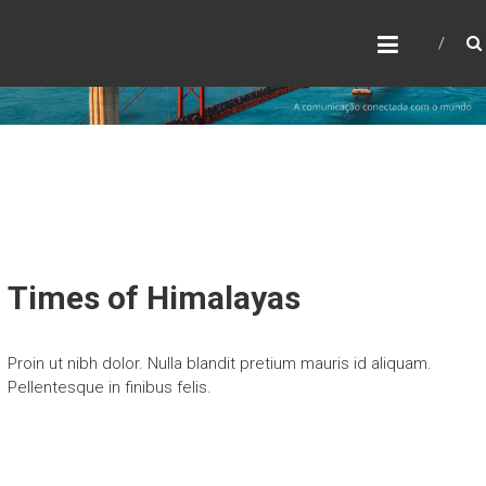
Skip
A
to
content
R
T
I
C
L
E
L
A
Times of Himalayas
N
D
Proin ut nibh dolor. Nulla blandit pretium mauris id aliquam.
,
Pellentesque in finibus felis.
L
D
A